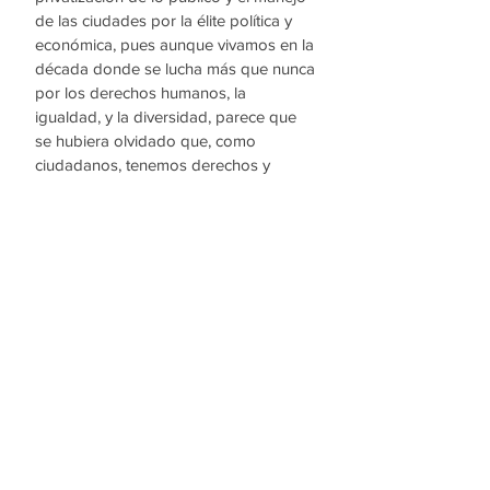
de las ciudades por la élite política y 
económica, pues aunque vivamos en la 
década donde se lucha más que nunca 
por los derechos humanos, la 
igualdad, y la diversidad, parece que 
se hubiera olvidado que, como 
ciudadanos, tenemos derechos y 
deberes ligados con la forma en la que 
vivimos, sentimos y nos 
desenvolvemos en los territorios 
urbanos.   
Referencias
Harvey, D. (2008). El derecho a la 
ciudad. New Left Review , 53(4), 23-39.
Sassen, S. (2000). The global city: 