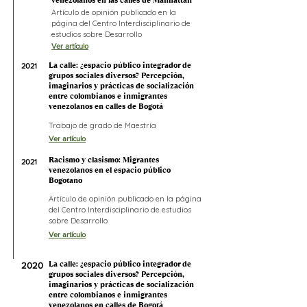
venezolanos en las calles de Manhattan
Artículo de opinión publicado en la
página del Centro Interdisciplinario de
estudios sobre Desarrollo
Ver artículo
La calle: ¿espacio público integrador de
2021
grupos sociales diversos? Percepción,
imaginarios y prácticas de socialización
entre colombianos e inmigrantes
venezolanos en calles de Bogotá
Trabajo de grado de Maestría
Ver artículo
Racismo y clasismo: Migrantes
2021
venezolanos en el espacio público
Bogotano
Artículo de opinión publicado en la página
del Centro Interdisciplinario de estudios
sobre Desarrollo
Ver artículo
La calle: ¿espacio público integrador de
2020
grupos sociales diversos? Percepción,
imaginarios y prácticas de socialización
entre colombianos e inmigrantes
venezolanos en calles de Bogotá