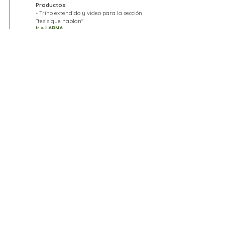
Productos:
- Trino extendido y video para la sección
"tesis que hablan"
Ir a LABNA
Asesoría en propuesta académica
2020
del Cider, Universidad de los Andes
Asesoría en documento maestro y
propuesta de virtualización de la
Especialización en Gestión y Planificación
Territorial del Cider
Asistente de docencia de Cider,
2020
Universidad de los Andes
CURSOS DE POSGRADO ASISTIDOS:
- Instrumentos de Planificación Territorial
- Teorías del Desarrollo
- Gobernanza y Participación
- Fundamentos de Sustentabilidad
Asistente de docencia de Cider,
2019
Universidad de los Andes